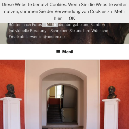
Zum
Diese Website benutzt Cookies. Wenn Sie die Website weiter
WIR FERTIGEN IHRE
Inhalt
nutzen, stimmen Sie der Verwendung von Cookies zu
Mehr
PORTRAITBÜSTE AN
springen
hier
OK
Büsten nach Fotos – für Firmenübergabe und Familien –
Individuelle Beratung – Schreiben Sie uns Ihre Wünsche –
Email: atelierwenzel@posteo.de
Menü