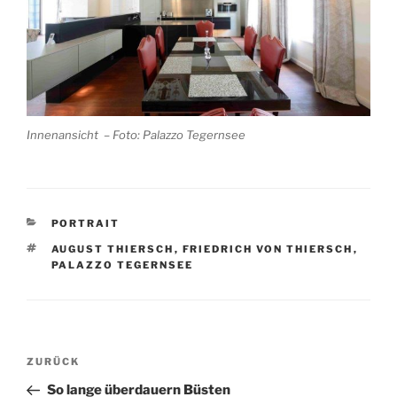
Innenansicht – Foto: Palazzo Tegernsee
KATEGORIEN
PORTRAIT
SCHLAGWÖRTER
AUGUST THIERSCH
,
FRIEDRICH VON THIERSCH
,
PALAZZO TEGERNSEE
Beitragsnavigation
Vorheriger
ZURÜCK
Beitrag
So lange überdauern Büsten