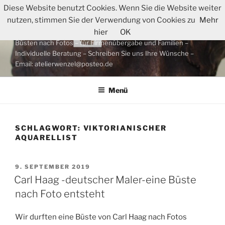
Zum
Diese Website benutzt Cookies. Wenn Sie die Website weiter
WIR FERTIGEN IHRE
Inhalt
nutzen, stimmen Sie der Verwendung von Cookies zu
Mehr
PORTRAITBÜSTE AN
springen
hier
OK
Büsten nach Fotos – für Firmenübergabe und Familien –
Individuelle Beratung – Schreiben Sie uns Ihre Wünsche –
Email: atelierwenzel@posteo.de
Menü
SCHLAGWORT:
VIKTORIANISCHER
AQUARELLIST
VERÖFFENTLICHT
9. SEPTEMBER 2019
AM
Carl Haag -deutscher Maler-eine Büste
nach Foto entsteht
Wir durften eine Büste von Carl Haag nach Fotos