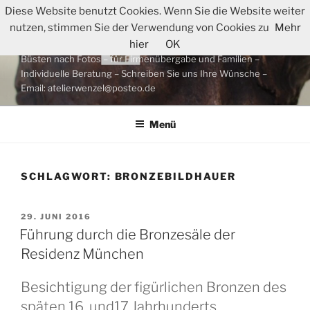
Zum
Diese Website benutzt Cookies. Wenn Sie die Website weiter
WIR FERTIGEN IHRE
Inhalt
nutzen, stimmen Sie der Verwendung von Cookies zu
Mehr
PORTRAITBÜSTE AN
springen
hier
OK
Büsten nach Fotos – für Firmenübergabe und Familien –
Individuelle Beratung – Schreiben Sie uns Ihre Wünsche –
Email: atelierwenzel@posteo.de
Menü
SCHLAGWORT:
BRONZEBILDHAUER
VERÖFFENTLICHT
29. JUNI 2016
AM
Führung durch die Bronzesäle der
Residenz München
Besichtigung der figürlichen Bronzen des
späten 16. und17.Jahrhunderts